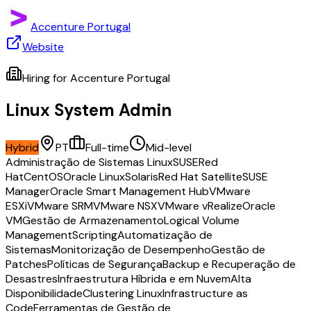
Accenture Portugal
Website
Hiring for
Accenture Portugal
Linux System Admin
Hybrid
PT
Full-time
Mid-level
Administração de Sistemas Linux
SUSE
Red
Hat
CentOS
Oracle Linux
Solaris
Red Hat Satellite
SUSE
Manager
Oracle Smart Management Hub
VMware
ESXi
VMware SRM
VMware NSX
VMware vRealize
Oracle
VM
Gestão de Armazenamento
Logical Volume
Management
Scripting
Automatização de
Sistemas
Monitorização de Desempenho
Gestão de
Patches
Políticas de Segurança
Backup e Recuperação de
Desastres
Infraestrutura Híbrida e em Nuvem
Alta
Disponibilidade
Clustering Linux
Infrastructure as
Code
Ferramentas de Gestão de