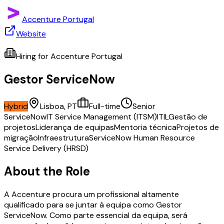
Accenture Portugal
Website
Hiring for
Accenture Portugal
Gestor ServiceNow
Hybrid
Lisboa, PT
Full-time
Senior
ServiceNow
IT Service Management (ITSM)
ITIL
Gestão de
projetos
Liderança de equipas
Mentoria técnica
Projetos de
migração
Infraestrutura
ServiceNow Human Resource
Service Delivery (HRSD)
About the Role
A Accenture procura um profissional altamente
qualificado para se juntar à equipa como Gestor
ServiceNow. Como parte essencial da equipa, será