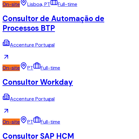
On-site
Lisboa, PT
Full-time
Consultor de Automação de
Processos BTP
Accenture Portugal
On-site
PT
Full-time
Consultor Workday
Accenture Portugal
On-site
PT
Full-time
Consultor SAP HCM